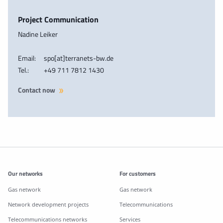
Project Communication
Nadine Leiker
Email:
spo[at]terranets-bw.de
Tel.:
+49 711 7812 1430
Contact now
Additonal information
Our networks
For customers
Gas network
Gas network
Network development projects
Telecommunications
Telecommunications networks
Services