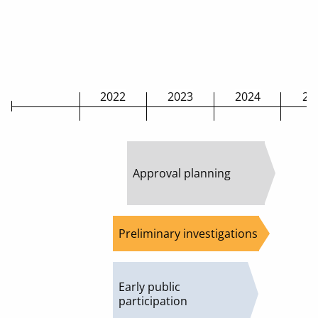
2022
2023
2024
20
Approval planning
Preliminary investigations
Early public
participation