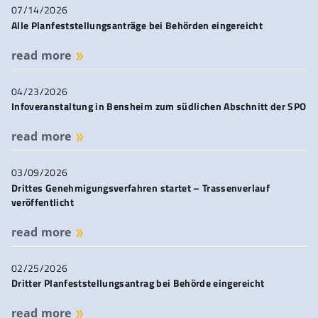
(Stand 06/25 - PDF)
PDF)
Trassenverlauf Ober-Ramstadt - Modauta
l (Stand 06/25 -
07/14/2026
Trassenverlauf Modautal - Lautertal (Odenwald)
(Stand
PDF)
Alle Planfeststellungsanträge bei Behörden eingereicht
06/25 - PDF)
Trassenverlauf Modautal
(Stand 06/25 - PDF)
read more
04/23/2026
Infoveranstaltung in Bensheim zum südlichen Abschnitt der SPO
read more
03/09/2026
Drittes Genehmigungsverfahren startet – Trassenverlauf
veröffentlicht
read more
02/25/2026
Dritter Planfeststellungsantrag bei Behörde eingereicht
read more