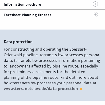
Information brochure
terranets bw as before, but by the responsible
authorities, the Darmstadt Regional Council and the
Factsheet Planning Process
Government of Lower Franconia. terranets bw will
continue to provide transparent information on the SPO
Factsheet Planning Process
(As of March 2023 - PDF)
project website. Regular updates on the current
progress of the project can also be found in the
SPO
newsletter
.
Data protection
For constructing and operating the Spessart-
Odenwald pipeline, terranets bw processes personal
data. terranets bw processes information pertaining
to landowners affected by pipeline route, especially
for preliminary assessments for the detailed
planning of the pipeline route. Find out more about
how terranets bw processes your personal data at
www.terranets-bw.de/data protection