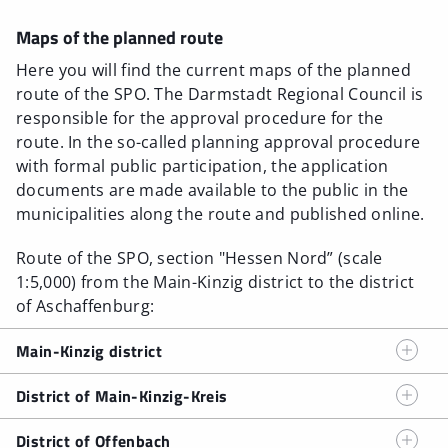
Maps of the planned route
Here you will find the current maps of the planned
route of the SPO. The Darmstadt Regional Council is
responsible for the approval procedure for the
route. In the so-called planning approval procedure
with formal public participation, the application
documents are made available to the public in the
municipalities along the route and published online.
Route of the SPO, section "Hessen Nord” (scale
1:5,000) from the Main-Kinzig district to the district
of Aschaffenburg:
Main-Kinzig district
route Wächtersbach-Gelnhausen-Biebergemünd
(Stand
District of Main-Kinzig-Kreis
01/26 – PDF)
Trassenverlauf Hanau - Hainburg
(Stand 06/25 - PDF)
route Gelnhausen-Biebergemünd-Linsengericht
(Stand
District of Offenbach