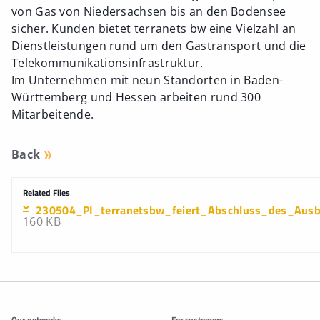
von Gas von Niedersachsen bis an den Bodensee
sicher. Kunden bietet terranets bw eine Vielzahl an
Dienstleistungen rund um den Gastransport und die
Telekommunikationsinfrastruktur.
Im Unternehmen mit neun Standorten in Baden-
Württemberg und Hessen arbeiten rund 300
Mitarbeitende.
Back
Related Files
230504_PI_terranetsbw_feiert_Abschluss_des_Ausba
160 KB
Additonal information
Our networks
For customers