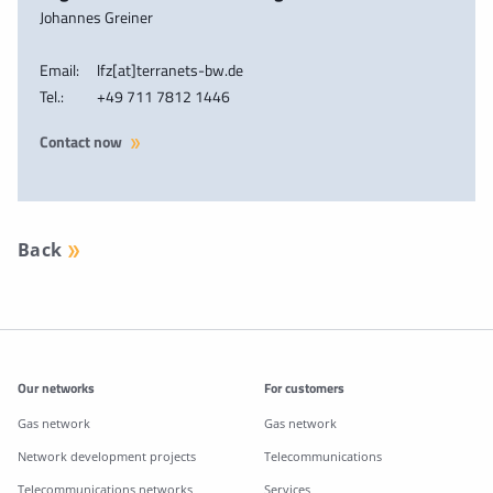
Johannes Greiner
Email:
lfz[at]terranets-bw.de
Tel.:
+49 711 7812 1446
Contact now
Back
Additonal information
Our networks
For customers
Gas network
Gas network
Network development projects
Telecommunications
Telecommunications networks
Services