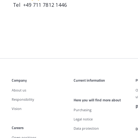
Tel +49 711 7812 1446
Company
Current information
P
About us
O
v
Responsibility
Here you will find more about
P
Vision
Purchasing
Legal notice
Careers
Data protection
D
Open positions