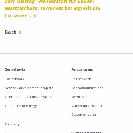
Zum Beitrag "Wasserstoff für Baden-
Württemberg: terranets bw ergreift die
Initiative".
Back
Additonal information
Our networks
For customers
Gas network
Gas network
Network development projects
Telecommunications
Telecommunications networks
Services
The future of energy
Market information
Customer portal
Company
Current information