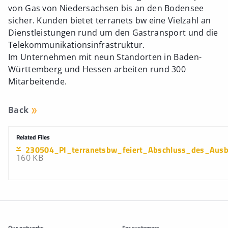
von Gas von Niedersachsen bis an den Bodensee
sicher. Kunden bietet terranets bw eine Vielzahl an
Dienstleistungen rund um den Gastransport und die
Telekommunikationsinfrastruktur.
Im Unternehmen mit neun Standorten in Baden-
Württemberg und Hessen arbeiten rund 300
Mitarbeitende.
Back
Related Files
230504_PI_terranetsbw_feiert_Abschluss_des_Ausba
160 KB
Additonal information
Our networks
For customers