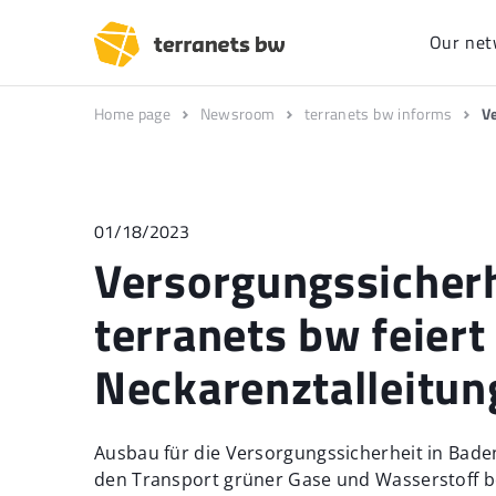
Our net
Home page
Newsroom
terranets bw informs
V
01/18/2023
Versorgungssicherh
terranets bw feier
Neckarenztalleitun
Ausbau für die Versorgungssicherheit in Bade
den Transport grüner Gase und Wasserstoff be