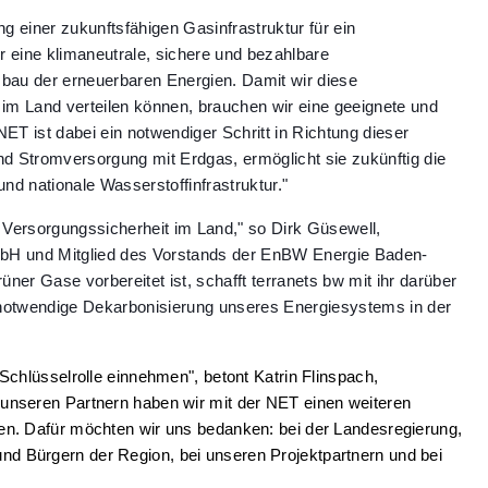
g einer zukunftsfähigen Gasinfrastruktur für ein
r eine klimaneutrale, sichere und bezahlbare
bau der erneuerbaren Energien. Damit wir diese
l im Land verteilen können, brauchen wir eine geeignete und
NET ist dabei ein notwendiger Schritt in Richtung dieser
d Stromversorgung mit Erdgas, ermöglicht sie zukünftig die
d nationale Wasserstoffinfrastruktur."
ur Versorgungssicherheit im Land," so Dirk Güsewell,
GmbH und Mitglied des Vorstands der EnBW Energie Baden-
ner Gase vorbereitet ist, schafft terranets bw mit ihr darüber
e notwendige Dekarbonisierung unseres Energiesystems in der
Schlüsselrolle einnehmen", betont Katrin Flinspach,
unseren Partnern haben wir mit der NET einen weiteren
en. Dafür möchten wir uns bedanken: bei der Landesregierung,
d Bürgern der Region, bei unseren Projektpartnern und bei