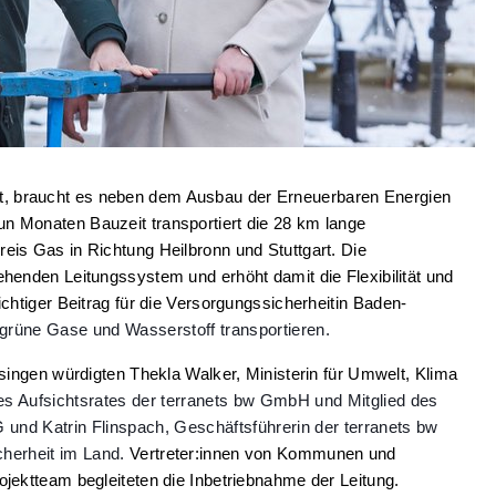
t, braucht es neben dem Ausbau der Erneuerbaren Energien
n Monaten Bauzeit transportiert die 28 km lange
eis Gas in Richtung Heilbronn und Stuttgart. Die
ehenden Leitungssystem und erhöht damit die Flexibilität und
ichtiger Beitrag für die Versorgungssicherheit
in Baden-
 grüne Gase und Wasserstoff transportieren.
ssingen würdigten Thekla Walker, Ministerin für Umwelt, Klima
es Aufsichtsrates der terranets bw GmbH und Mitglied des
nd Katrin Flinspach, Geschäftsführerin der terranets bw
herheit im Land.
Vertreter:innen von Kommunen und
ojektteam begleiteten die Inbetriebnahme der Leitung.