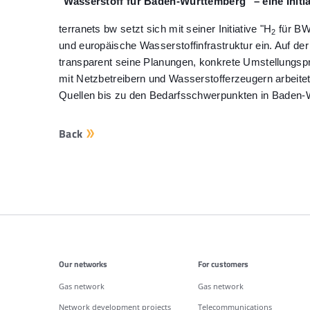
"Wasserstoff für Baden-Württemberg" – eine Initia
terranets bw setzt sich mit seiner Initiative "H
für BW
2
und europäische Wasserstoffinfrastruktur ein. Auf der
transparent seine Planungen, konkrete Umstellungspr
mit Netzbetreibern und Wasserstofferzeugern arbeit
Quellen bis zu den Bedarfsschwerpunkten in Baden-
Back
Additonal information
Our networks
For customers
Gas network
Gas network
Network development projects
Telecommunications