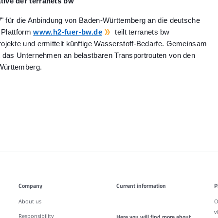
tive der terranets bw
" für die Anbindung von Baden-Württemberg an die deutsche
 Plattform
www.h2-fuer-bw.de
teilt terranets bw
ojekte und ermittelt künftige Wasserstoff-Bedarfe. Gemeinsam
et das Unternehmen an belastbaren Transportrouten von den
Württemberg.
Company
Current information
P
About us
O
v
Responsibility
Here you will find more about