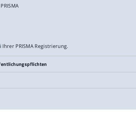
m PRISMA
 Ihrer PRISMA Registrierung.
fentlichungspflichten
daten
 für den Netzzugang. Der Zugang zum Leitungsnetz erfolgt 
ren Geschäftsbedingungen
. Hier finden Sie eine detaill