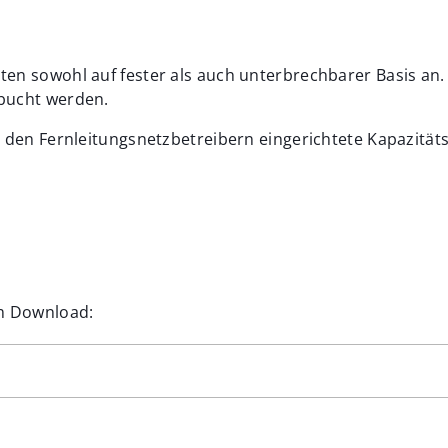
en sowohl auf fester als auch unterbrechbarer Basis an. 
bucht werden.
n den Fernleitungsnetzbetreibern eingerichtete Kapazitä
terranets-bw.de
.de
um Download:
.10.2018