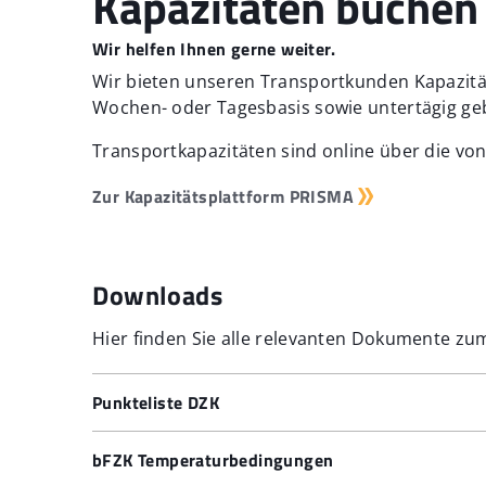
Kapazitäten buchen
Data Sheet
Data sheet for creating business partner
Wir helfen Ihnen gerne weiter.
Datenschutzhinweise
Wir bieten unseren Transportkunden Kapazität
Wochen- oder Tagesbasis sowie untertägig ge
Transportkapazitäten sind online über die vo
Unsere Ansprechpartner im Netzzugang:
Zur Kapazitätsplattform PRISMA
Valentin von dem Knesebeck:
netzzugang[at]
Andreas Maunz:
netzzugang[at]terranets-bw
Downloads
Hier finden Sie alle relevanten Dokumente z
Punkteliste DZK
Punkteliste DZK - gültig für Transporte ab 01
bFZK Temperaturbedingungen