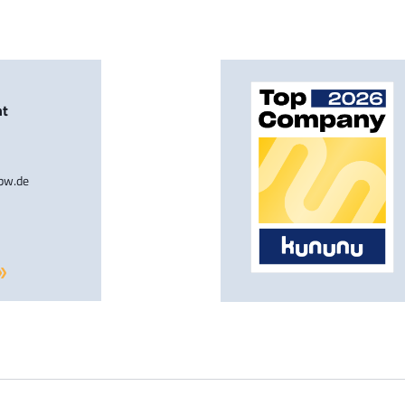
nt
-bw.de