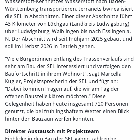
Wasserstoff-Kernnetzes Wasserstoff nach Baden-
Württemberg transportieren. terranets bw realisiert
die SEL in Abschnitten. Einer dieser Abschnitte führt
43 Kilometer von Löchgau (Landkreis Ludwigsburg)
über Ludwigsburg, Waiblingen bis nach Esslingen a.
N. Der Abschnitt wird seit Frühjahr 2025 gebaut und
soll im Herbst 2026 in Betrieb gehen.
"Viele Bürger:innen entlang des Trassenverlaufs sind
sehr am Bau der SEL interessiert und verfolgen den
Baufortschritt in ihrem Wohnort", sagt Marcella
Kugler, Projektsprecherin der SEL und fügt an:
"Dabei kommen Fragen auf, die wir am Tag der
offenen Baustelle klären möchten." Diese
Gelegenheit haben heute insgesamt 720 Personen
genutzt, die bei frühlingshaftem Wetter einen Blick
hinter den Bauzaun werfen konnten.
Direkter Austausch mit Projektteam
Einblicke in den Bau der SEL gaben zahlreiche