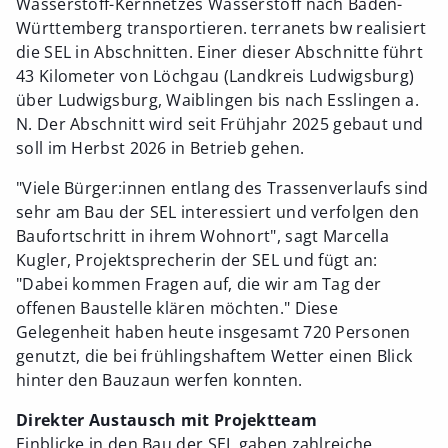
Wasserstoff-Kernnetzes Wasserstoff nach Baden-
Württemberg transportieren. terranets bw realisiert
die SEL in Abschnitten. Einer dieser Abschnitte führt
43 Kilometer von Löchgau (Landkreis Ludwigsburg)
über Ludwigsburg, Waiblingen bis nach Esslingen a.
N. Der Abschnitt wird seit Frühjahr 2025 gebaut und
soll im Herbst 2026 in Betrieb gehen.
"Viele Bürger:innen entlang des Trassenverlaufs sind
sehr am Bau der SEL interessiert und verfolgen den
Baufortschritt in ihrem Wohnort", sagt Marcella
Kugler, Projektsprecherin der SEL und fügt an:
"Dabei kommen Fragen auf, die wir am Tag der
offenen Baustelle klären möchten." Diese
Gelegenheit haben heute insgesamt 720 Personen
genutzt, die bei frühlingshaftem Wetter einen Blick
hinter den Bauzaun werfen konnten.
Direkter Austausch mit Projektteam
Einblicke in den Bau der SEL gaben zahlreiche