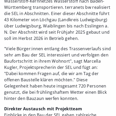
Wasserstoff-Kernnetzes Wasserstoff nach Baden-
Württemberg transportieren. terranets bw realisiert
die SEL in Abschnitten. Einer dieser Abschnitte führt
43 Kilometer von Löchgau (Landkreis Ludwigsburg)
über Ludwigsburg, Waiblingen bis nach Esslingen a.
N. Der Abschnitt wird seit Frühjahr 2025 gebaut und
soll im Herbst 2026 in Betrieb gehen.
"Viele Bürger:innen entlang des Trassenverlaufs sind
sehr am Bau der SEL interessiert und verfolgen den
Baufortschritt in ihrem Wohnort", sagt Marcella
Kugler, Projektsprecherin der SEL und fügt an:
"Dabei kommen Fragen auf, die wir am Tag der
offenen Baustelle klären möchten." Diese
Gelegenheit haben heute insgesamt 720 Personen
genutzt, die bei frühlingshaftem Wetter einen Blick
hinter den Bauzaun werfen konnten.
Direkter Austausch mit Projektteam
Einblicke in den Bau der SEL gaben zahlreiche