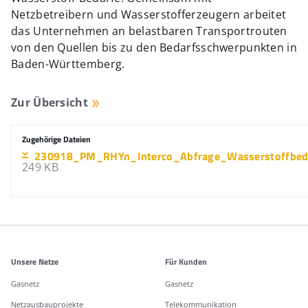
Netzbetreibern und Wasserstofferzeugern arbeitet
das Unternehmen an belastbaren Transportrouten
von den Quellen bis zu den Bedarfsschwerpunkten in
Baden-Württemberg.
Zur Übersicht
Zugehörige Dateien
230918_PM_RHYn_Interco_Abfrage_Wasserstoffbeda
249 KB
Weitere Informationen
Unsere Netze
Für Kunden
Gasnetz
Gasnetz
Netzausbauprojekte
Telekommunikation