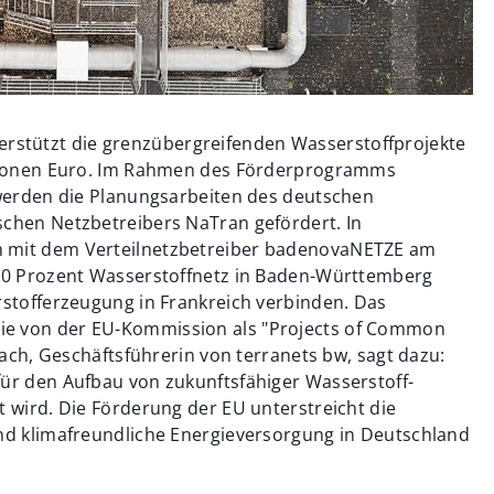
rstützt die grenzübergreifenden Wasserstoffprojekte
illionen Euro. Im Rahmen des Förderprogramms
) werden die Planungsarbeiten des deutschen
schen Netzbetreibers NaTran gefördert. In
m mit dem Verteilnetzbetreiber badenovaNETZE am
100 Prozent Wasserstoffnetz in Baden-Württemberg
rstofferzeugung in Frankreich verbinden. Das
ie von der EU-Kommission als "Projects of Common
spach, Geschäftsführerin von terranets bw, sagt dazu:
für den Aufbau von zukunftsfähiger Wasserstoff-
t wird. Die Förderung der EU unterstreicht die
und klimafreundliche Energieversorgung in Deutschland