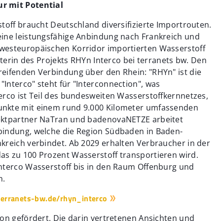
ur mit Potential
toff braucht Deutschland diversifizierte Importrouten.
eine leistungsfähige Anbindung nach Frankreich und
westeuropäischen Korridor importierten Wasserstoff
iterin des Projekts RHYn Interco bei terranets bw. Den
eifenden Verbindung über den Rhein: "RHYn" ist die
Interco" steht für "Interconnection", was
erco ist Teil des bundesweiten Wasserstoffkernnetzes,
unkte mit einem rund 9.000 Kilometer umfassenden
ektpartner NaTran und badenovaNETZE arbeitet
bindung, welche die Region Südbaden in Baden-
kreich verbindet. Ab 2029 erhalten Verbraucher in der
s zu 100 Prozent Wasserstoff transportieren wird.
nterco Wasserstoff bis in den Raum Offenburg und
n.
erranets-bw.de/rhyn_interco
on gefördert. Die darin vertretenen Ansichten und