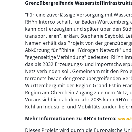
Grenzübergreifende Wasserstoffinfrastrukt
"Für eine zuverlässige Versorgung mit Wassers
RHYn Interco schafft für Baden-Württemberg 
kann dort erzeugten und später über den Süd
transportieren", erklärt Stephanie Seybold, Le
Namen erhält das Projekt von der grenzübergr
Abkürzung für "Rhine HYdrogen Network" und "
"gegenseitige Verbindung" bedeutet. RHYn Int
das bis 2032 Erzeugungs- und Importschwerp
Netz verbinden soll. Gemeinsam mit den Proj
terranets bw an der grenzübergreifenden Ver
Württemberg mit der Region Grand Est in Fran
Region am Oberrhein Zugang zu einem Netz, da
Voraussichtlich ab dem Jahr 2035 kann RHYn I
Kehl an Industrie- und Mobilitätskunden liefer
www.t
Mehr Informationen zu RHYn Interco:
Dieses Projekt wird durch die Europäische Uni