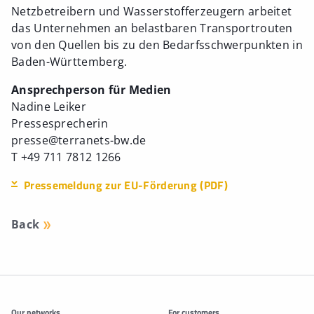
Netzbetreibern und Wasserstofferzeugern arbeitet
das Unternehmen an belastbaren Transportrouten
von den Quellen bis zu den Bedarfsschwerpunkten in
Baden-Württemberg.
Ansprechperson für Medien
Nadine Leiker
Pressesprecherin
presse@terranets-bw.de
T +49 711 7812 1266
Pressemeldung zur EU-Förderung (PDF)
Back
Additonal information
Our networks
For customers