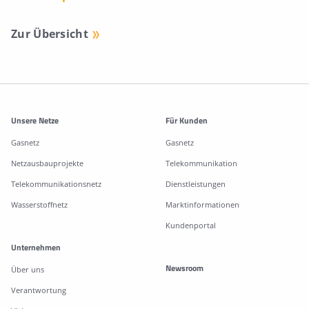
Zur Übersicht
Weitere Informationen
Unsere Netze
Für Kunden
Gasnetz
Gasnetz
Netzausbauprojekte
Telekommunikation
Telekommunikationsnetz
Dienstleistungen
Wasserstoffnetz
Marktinformationen
Kundenportal
Unternehmen
Newsroom
Über uns
Verantwortung