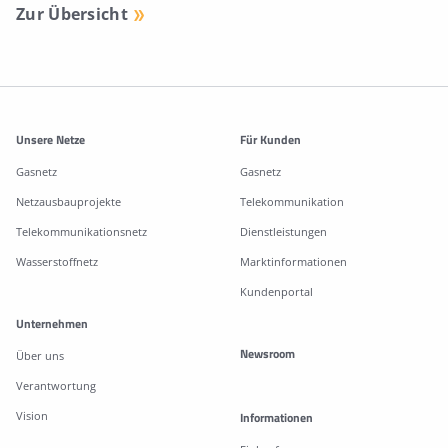
Zur Übersicht
Weitere Informationen
Unsere Netze
Für Kunden
Gasnetz
Gasnetz
Netzausbauprojekte
Telekommunikation
Telekommunikationsnetz
Dienstleistungen
Wasserstoffnetz
Marktinformationen
Kundenportal
Unternehmen
Newsroom
Über uns
Verantwortung
Vision
Informationen