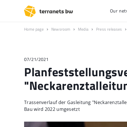
Our net
Home page
Newsroom
Media
Press releases
07/21/2021
Planfeststellungsv
"Neckarenztalleitu
Trassenverlauf der Gasleitung "Neckarenztallei
Bau wird 2022 umgesetzt