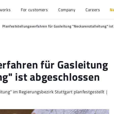
works
For customers
Company
Careers
N
Planfeststellungsverfahren für Gasleitung "Neckarenztalleitung" is
erfahren für Gasleitung
ng" ist abgeschlossen
tung" im Regierungsbezirk Stuttgart planfestgestellt |