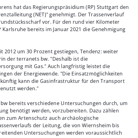
hrens hat das Regierungspräsidium (RP) Stuttgart den
enztalleitung (NET)" genehmigt. Der Trassenverlauf
grundstücksscharf vor. Für den rund vier Kilometer
RP Karlsruhe bereits im Januar 2021 die Genehmigung
eit 2012 um 30 Prozent gestiegen, Tendenz: weiter
in der terranets bw. "Deshalb ist die
rsorgung mit Gas." Auch langfristig leistet die
lingen der Energiewende. "Die Einsatzmöglichkeiten
Zukünftig kann die Gasinfrastruktur für den Transport
genutzt werden."
s bw bereits verschiedene Untersuchungen durch, um
tung benötigt werden, vorzubereiten. Dazu zählen
n zum Artenschutz auch archäologische
senverlaufs der Leitung, die von Wiernsheim bis
bereitenden Untersuchungen werden voraussichtlich