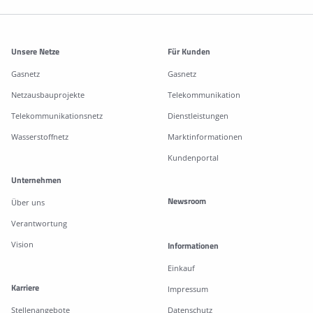
Weitere Informationen
Unsere Netze
Für Kunden
Gasnetz
Gasnetz
Netzausbauprojekte
Telekommunikation
Telekommunikationsnetz
Dienstleistungen
Wasserstoffnetz
Marktinformationen
Kundenportal
Unternehmen
Newsroom
Über uns
Verantwortung
Vision
Informationen
Einkauf
Karriere
Impressum
Stellenangebote
Datenschutz