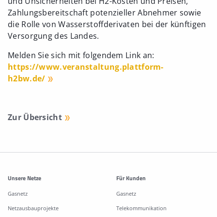
und Unsicherheiten bei H2-Kosten und Preisen,
Zahlungsbereitschaft potenzieller Abnehmer sowie
die Rolle von Wasserstoffderivaten bei der künftigen
Versorgung des Landes.
Melden Sie sich mit folgendem Link an:
https://www.veranstaltung.plattform-
h2bw.de/
Zur Übersicht
Weitere Informationen
Unsere Netze
Für Kunden
Gasnetz
Gasnetz
Netzausbauprojekte
Telekommunikation