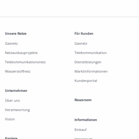
Weitere Informationen
Unsere Netze
Für Kunden
Gasnetz
Gasnetz
Netzausbauprojekte
Telekommunikation
Telekommunikationsnetz
Dienstleistungen
Wasserstoffnetz
Marktinformationen
Kundenportal
Unternehmen
Newsroom
Über uns
Verantwortung
Vision
Informationen
Einkauf
Karriere
Impressum