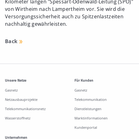
Kilometer langen "Spessart-Odenwald-Leitung (SPO)"
von Wirtheim nach Lampertheim vor. Sie wird die
Versorgungssicherheit auch zu Spitzenlastzeiten
nachhaltig gewährleisten.
Back
Weitere Informationen
Unsere Netze
Für Kunden
Gasnetz
Gasnetz
Netzausbauprojekte
Telekommunikation
Telekommunikationsnetz
Dienstleistungen
Wasserstoffnetz
Marktinformationen
Kundenportal
Unternehmen