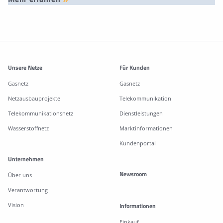
Weitere Informationen
Unsere Netze
Für Kunden
Gasnetz
Gasnetz
Netzausbauprojekte
Telekommunikation
Telekommunikationsnetz
Dienstleistungen
Wasserstoffnetz
Marktinformationen
Kundenportal
Unternehmen
Newsroom
Über uns
Verantwortung
Vision
Informationen
Einkauf