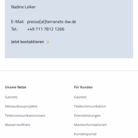
Nadine Leiker
E-Mail:
presse[at]terranets-bw.de
Tel.:
+49 711 7812 1266
Jetzt kontaktieren
Weitere Informationen
Unsere Netze
Für Kunden
Gasnetz
Gasnetz
Netzausbauprojekte
Telekommunikation
Telekommunikationsnetz
Dienstleistungen
Wasserstoffnetz
Marktinformationen
Kundenportal